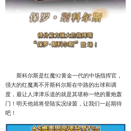
斯科尔斯是红魔92黄金一代的中场指挥官，
强大的红魔离不开斯科尔斯在中路的出球和调
度，最让人津津乐道的就是其堪称一绝的重炮轰
门！明天他就将登陆实况绿茵，让我们一起期待
吧！