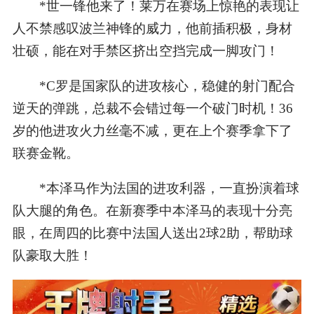
*世一锋他来了！莱万在赛场上惊艳的表现让
人不禁感叹波兰神锋的威力，他前插积极，身材
壮硕，能在对手禁区挤出空挡完成一脚攻门！
*C罗是国家队的进攻核心，稳健的射门配合
逆天的弹跳，总裁不会错过每一个破门时机！36
岁的他进攻火力丝毫不减，更在上个赛季拿下了
联赛金靴。
*本泽马作为法国的进攻利器，一直扮演着球
队大腿的角色。在新赛季中本泽马的表现十分亮
眼，在周四的比赛中法国人送出2球2助，帮助球
队豪取大胜！