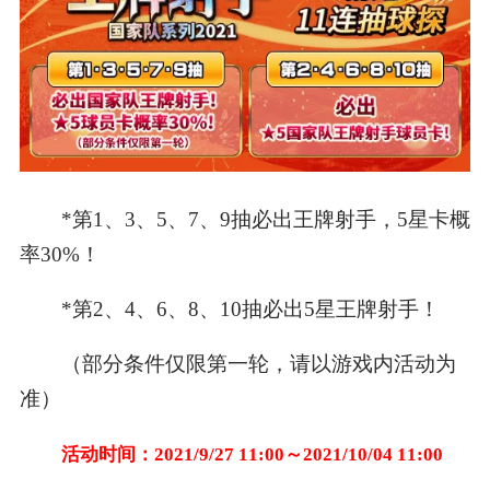
*第1、3、5、7、9抽必出王牌射手，5星卡概
率30%！
*第2、4、6、8、10抽必出5星王牌射手！
（部分条件仅限第一轮，请以游戏内活动为
准）
活动时间：2021/9/27 11:00～2021/10/04 11:00